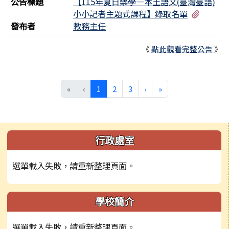
公告標題
【115年夏日樂學—本土語文(臺灣臺語)
有1個
小小記者主題式課程】錄取名單
發布者
教務主任
《
點此觀看完整公告
》
(目前頁次)
下一頁
最後頁
«
‹
1
2
3
›
»
左邊區域內容
行政處室
選單載入失敗，請重新整理頁面。
學校簡介
選單載入失敗，請重新整理頁面。