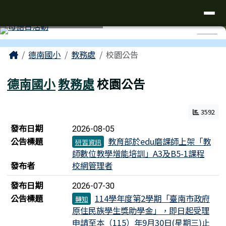
台南市仁德區德南國小全球資訊網
導覽列
跳至主內容區
工具列
⏸
頁尾區域
主內容區域
Home
德南國小
教務處
校園公告
德南國小
教務處
校園公告
3592
新聞列表
發布日期
2026-08-05
公告標題
教育部於edu磨課師上架「教
研習資訊
師數位教學增能培訓」A3及B5-1課程
發布者
校網管理者
發布日期
2026-07-30
公告標題
114學年度第2學期「臺南市政府
轉知
原住民族學生獎助學金」，即日起受理
申請至本（115）年9月30日(星期三)止