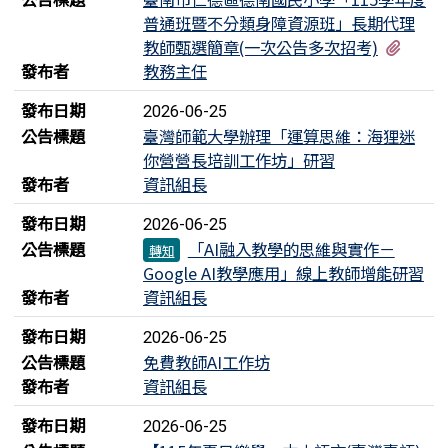
普通班暨不分類身障資源班」長期代理
有2個
教師甄選簡章(一次公告多次招考)
發布者
教務主任
發布日期
2026-06-25
公告標題
臺灣師範大學辦理「運算思維：海狸迷
你營營長培訓工作坊」研習
發布者
資訊組長
發布日期
2026-06-25
公告標題
「AI融入教學的思維與實作－
轉知
Google AI教學應用」線上教師增能研習
發布者
資訊組長
發布日期
2026-06-25
公告標題
免費教師AI工作坊
發布者
資訊組長
發布日期
2026-06-25