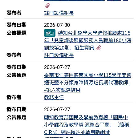
有2個附檔
發布者
註冊設備組長
發布日期
2026-07-30
公告標題
轉知台北醫學大學進修推廣處115
轉知
年「兒童課後照顧服務人員職前180小時
有1個附檔
訓練第20期」招生資訊
發布者
註冊設備組長
發布日期
2026-07-27
公告標題
臺南市仁德區德南國民小學115學年度普
通班暨不分類身障資源班長期代理教師-
-第六次甄選結果
發布者
教務主任
發布日期
2026-07-27
公告標題
轉知教育部國民及學前教育署「國民中
小學課程及教學資 源整合平臺」（簡稱
CIRN）網站遷站並啟用新網址