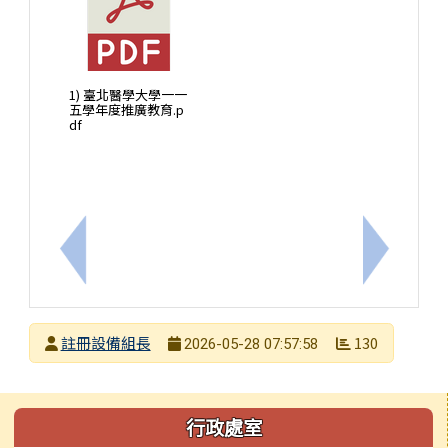
1) 臺北醫學大學一一
五學年度推廣教育.p
df
上一筆：「NotebookLM 提升教學品質---AI 備
下一筆：
發布者
註冊設備組長
130
2026-05-28 07:57:58
發布日期
瀏覽次數
左邊區域內容
行政處室