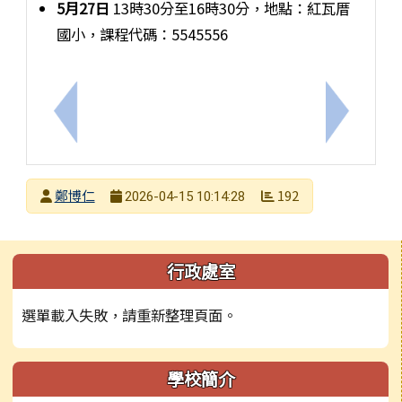
5月27日
13時30分至16時30分，地點：紅瓦厝
國小，課程代碼：5545556
上一筆：臺南市新化自造教育及科技中心辦理114學
下一筆：
發布者
鄭博仁
192
2026-04-15 10:14:28
發布日期
瀏覽次數
左邊區域內容
行政處室
選單載入失敗，請重新整理頁面。
學校簡介