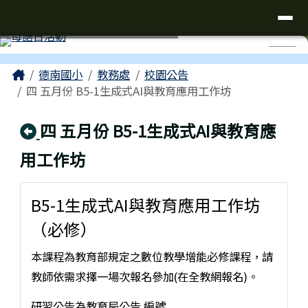
台南市仁德區德南國小全球資訊網
導覽列
跳至主內容區
工具列
⏸
頁尾區域
主內容區域
Home
德南國小
教務處
校園公告
四 五月份 B5-1生成式AI與教育應用工作坊
回上頁
四 五月份 B5-1生成式AI與教育應
用工作坊
B5-1生成式AI與教育應用工作坊
（必修）
本課程為教育部規定之數位教學增能必修課程，請
教師依需求擇一場次報名參加(在全教網報名)。
研習公告為教育局公告 編號