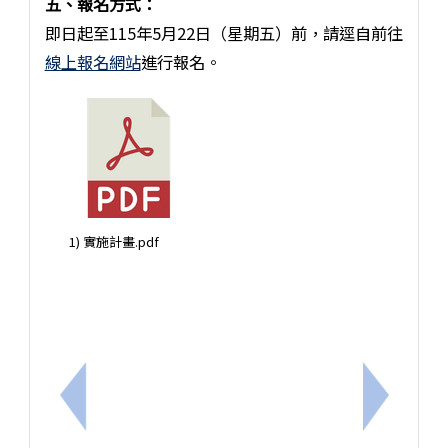
五、報名方式：
即日起至115年5月22日（星期五）前，請逕自前往
線上報名網站
進行報名。
1) 實施計畫.pdf
上一筆：【重要】守護學童健康，向電子煙說不！—
下一筆：轉