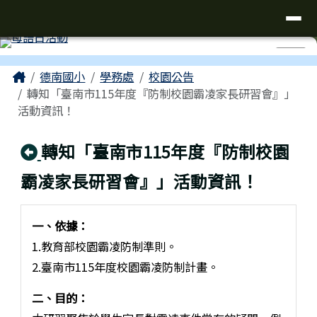
台南市仁德區德南國小全球資訊網
導覽列
跳至主內容區
工具列
⏸
頁尾區域
主內容區域
Home
德南國小
學務處
校園公告
轉知「臺南市115年度『防制校園霸凌家長研習會』」
活動資訊！
回上頁
轉知「臺南市115年度『防制校園
霸凌家長研習會』」活動資訊！
一、依據：
1.教育部校園霸凌防制準則。
2.臺南市115年度校園霸凌防制計畫。
二、目的：