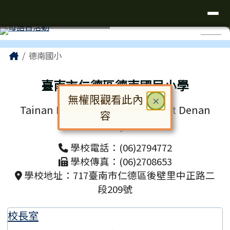
台南市仁德區德南國小全球資訊網
導覽列
跳至主內容區
工具列
⏸
頁尾區域
主內容區域
Home
德南國小
臺南市仁德區德南國民小學
無權限觀看此內
關閉
×
Tainan Municipal Rende District Denan
容
Elementary School
對話框已開啟。請使用 Tab 鍵在選
學校電話：(06)2794772
學校傳真：(06)2708653
學校地址：717臺南市仁德區後壁里中正路二
段209號
校長室