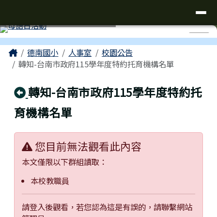
台南市仁德區德南國小全球資訊網
導覽列
跳至主內容區
工具列
⏸
頁尾區域
主內容區域
Home
德南國小
人事室
校園公告
轉知-台南市政府115學年度特約托育機構名單
回上頁
轉知-台南市政府115學年度特約托
育機構名單
您目前無法觀看此內容
本文僅限以下群組讀取：
本校教職員
請登入後觀看，若您認為這是有誤的，請聯繫網站