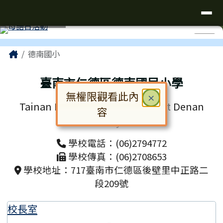
台南市仁德區德南國小全球資訊網
導覽列
跳至主內容區
工具列
⏸
頁尾區域
主內容區域
Home
德南國小
臺南市仁德區德南國民小學
無權限觀看此內
關閉
×
Tainan Municipal Rende District Denan
容
Elementary School
對話框已開啟。請使用 Tab 鍵在選
學校電話：(06)2794772
學校傳真：(06)2708653
學校地址：717臺南市仁德區後壁里中正路二
段209號
校長室