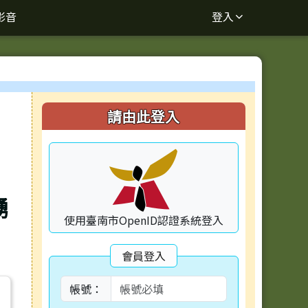
影音
登入
⏸
右邊區域內容
請由此登入
踴
使用臺南市OpenID認證系統登入
會員登入
帳號：