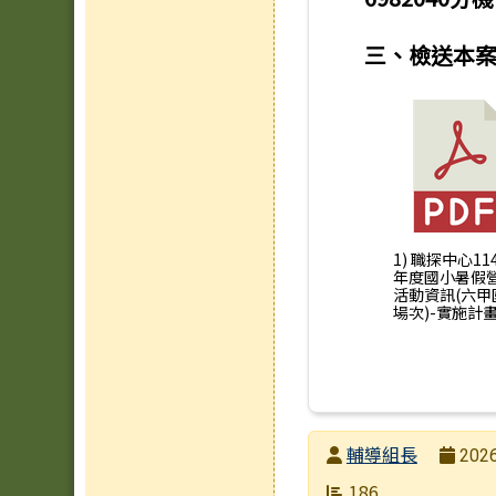
三、檢送本
1) 職探中心11
年度國小暑假
活動資訊(六甲
場次)-實施計畫.
發布者
輔導組長
2026
發布日期
瀏覽次數
186