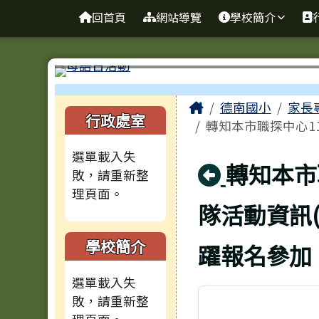
台南市仁德區德南國小全
導覽列
跳至主內容區
回首頁
網站導覽
學校簡介
工具列
頁尾區域
主內容區域
Home
德南國小
家長
左邊區域內容
行政處室
轉知本市職探中心11
選單載入失
回上頁
轉知本市
敗，請重新整
理頁面。
隊活動資訊
學校簡介
躍報名參加
選單載入失
敗，請重新整