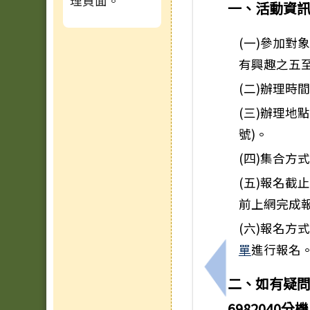
理頁面。
一、活動資訊
(一)參加
有興趣之五至
(二)辦理時間
(三)辦理地
號)。
(四)集合
(五)報名截止
前上網完成
(六)報名方
單
進行報名
上一筆：台南市仁
二、如有疑問
6982040分機