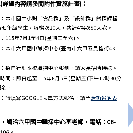
(詳細內容請參閱附件實施計畫)：
對象：本市國中小對「食品群」及「設計群」試探課程
七年級學生，每梯次20人，共計4場次80人次。
：115年7月1至4日(星期三至六)。
點：本市六甲國中職探中心(臺南市六甲區民權街43
方式：採自行到本校職探中心報到，請家長準時接送。
時間：即日起至115年6月5日(星期五)下午12時30分
報名。
式：請填寫GOOGLE表單方式報名，請至
活動報名表
。
德區德南國民小學114學年度暑假育樂營活動實施計畫
，請洽六甲國中職探中心李老師，電話：06-
106。