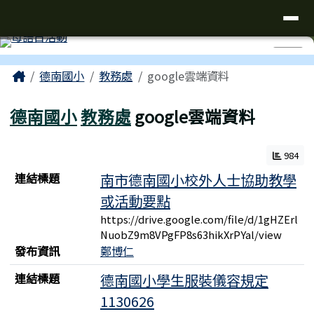
台南市仁德區德南國小全球資訊網
導覽列
跳至主內容區
工具列
⏸
頁尾區域
主內容區域
Home
德南國小
教務處
google雲端資料
德南國小
教務處
google雲端資料
984
連結列表
連結標題
南市德南國小校外人士協助教學
或活動要點
https://drive.google.com/file/d/1gHZErl
NuobZ9m8VPgFP8s63hikXrPYal/view
發布資訊
鄭博仁
連結標題
德南國小學生服裝儀容規定
1130626