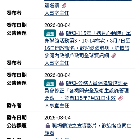
有2個附檔
躍選讀
發布者
人事室主任
發布日期
2026-08-04
公告標題
轉知-115年「遇見心動時」單
轉知
身聯誼活動第3、10-14梯次，8月7日至
16日開放報名，歡迎踴躍參與，詳情請
有2個附
參閱內政部戶政司全球資訊網
發布者
人事室主任
發布日期
2026-08-04
公告標題
轉知-公務人員保障暨培訓委
轉知
員會修正「各機關安全及衛生設施管理
有3個
要點」，並自115年7月31日生效
發布者
人事室主任
發布日期
2026-08-04
公告標題
職場霸凌之宣導影片，歡迎各位同仁
觀看