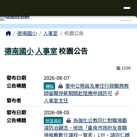
台南市仁德區德南國小全球資訊網
導覽列
跳至主內容區
工具列
⏸
頁尾區域
主內容區域
Home
德南國小
人事室
校園公告
德南國小
人事室
校園公告
1156
新聞列表
發布日期
2026-08-07
公告標題
重申公務員及兼任行政職務教
轉知
有1個
師留職停薪期間赴陸應申請許可
發布者
人事室主任
發布日期
2026-08-05
公告標題
為強化公教同仁對職場霸
研習資訊
凌防治觀念，檢送「臺南市政府友善職
場推薦數位課程一覽表」1份，請同仁踴