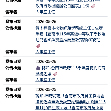
有1個附
政府行政機關辦公日曆表」1份
發布者
人事室主任
發布日期
2026-05-26
公告標題
賀！恭喜本校教師兼學務處主任甘俊彥
榮獲【臺南市115年高級中等以下學校及
幼兒園師鐸獎暨推薦至教育部師鐸獎】
有1個附檔
發布者
人事室主任
發布日期
2026-05-26
公告標題
轉知-台南市政府115學年度特約托育
有2個附檔
機構名單
發布者
人事室主任
發布日期
2026-05-25
公告標題
轉知-市府訂定「臺南市政府員工職場霸
凌防治與申訴及調查處理要點」溯自115
年1月9日生效，及「臺南市政府及所屬